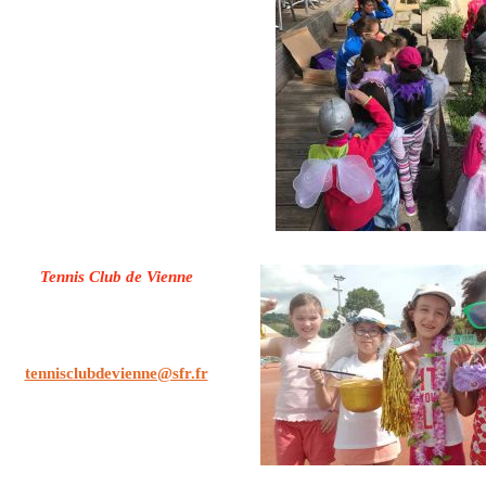
Tennis Club de Vienne
2, boulevard Pacatianus
38200 VIENNE
Tél/ Rép : 04.74.53.24.14
tennisclubdevienne@sfr.fr