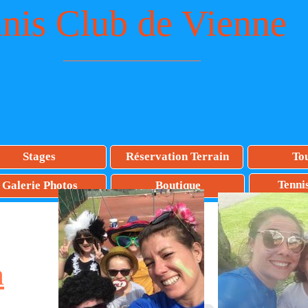
nis Club de Vienne
Stages
Réservation Terrain
To
Tenni
Galerie Photos
Boutique
n