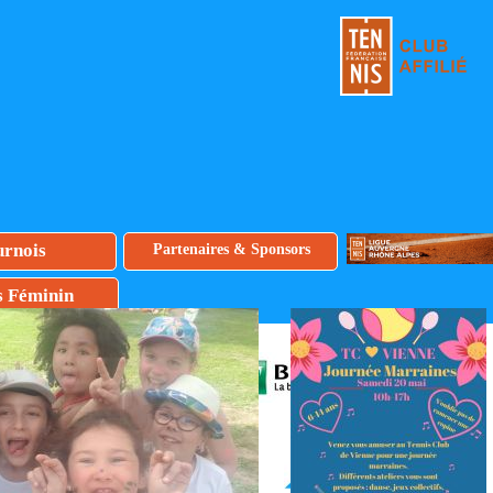
urnois
Partenaires & Sponsors
s Féminin