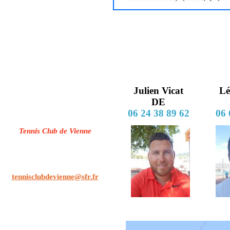
Julien Vicat
Lé
DE
06 24 38 89 62
06 
Tennis Club de Vienne
2, boulevard Pacatianus
38200 VIENNE
Tél/ Rép : 04.74.53.24.14
tennisclubdevienne@sfr.fr